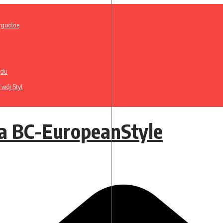
ygodzie
ądu
wój Styl
a BC-EuropeanStyle