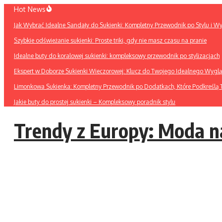
Przejdź
Hot News
do
Jak Wybrać Idealne Sandały do Sukienki: Kompletny Przewodnik po Stylu i W
treści
Szybkie odświeżanie sukienki: Proste triki, gdy nie masz czasu na pranie
Idealne buty do koralowej sukienki: kompleksowy przewodnik po stylizacjach
Ekspert w Doborze Sukienki Wieczorowej: Klucz do Twojego Idealnego Wygl
Limonkowa Sukienka: Kompletny Przewodnik po Dodatkach, Które Podkreślą T
Jakie buty do prostej sukienki – Kompleksowy poradnik stylu
Trendy z Europy: Moda n