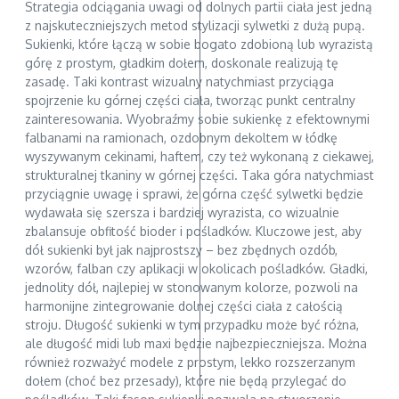
Strategia odciągania uwagi od dolnych partii ciała jest jedną
z najskuteczniejszych metod stylizacji sylwetki z dużą pupą.
Sukienki, które łączą w sobie bogato zdobioną lub wyrazistą
górę z prostym, gładkim dołem, doskonale realizują tę
zasadę. Taki kontrast wizualny natychmiast przyciąga
spojrzenie ku górnej części ciała, tworząc punkt centralny
zainteresowania. Wyobraźmy sobie sukienkę z efektownymi
falbanami na ramionach, ozdobnym dekoltem w łódkę
wyszywanym cekinami, haftem, czy też wykonaną z ciekawej,
strukturalnej tkaniny w górnej części. Taka góra natychmiast
przyciągnie uwagę i sprawi, że górna część sylwetki będzie
wydawała się szersza i bardziej wyrazista, co wizualnie
zbalansuje obfitość bioder i pośladków. Kluczowe jest, aby
dół sukienki był jak najprostszy – bez zbędnych ozdób,
wzorów, falban czy aplikacji w okolicach pośladków. Gładki,
jednolity dół, najlepiej w stonowanym kolorze, pozwoli na
harmonijne zintegrowanie dolnej części ciała z całością
stroju. Długość sukienki w tym przypadku może być różna,
ale długość midi lub maxi będzie najbezpieczniejsza. Można
również rozważyć modele z prostym, lekko rozszerzanym
dołem (choć bez przesady), które nie będą przylegać do