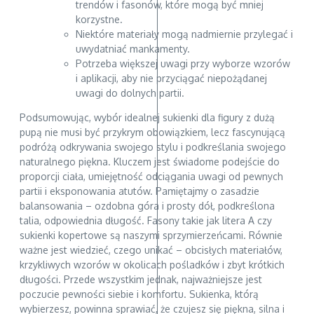
trendów i fasonów, które mogą być mniej
korzystne.
Niektóre materiały mogą nadmiernie przylegać i
uwydatniać mankamenty.
Potrzeba większej uwagi przy wyborze wzorów
i aplikacji, aby nie przyciągać niepożądanej
uwagi do dolnych partii.
Podsumowując, wybór idealnej sukienki dla figury z dużą
pupą nie musi być przykrym obowiązkiem, lecz fascynującą
podróżą odkrywania swojego stylu i podkreślania swojego
naturalnego piękna. Kluczem jest świadome podejście do
proporcji ciała, umiejętność odciągania uwagi od pewnych
partii i eksponowania atutów. Pamiętajmy o zasadzie
balansowania – ozdobna góra i prosty dół, podkreślona
talia, odpowiednia długość. Fasony takie jak litera A czy
sukienki kopertowe są naszymi sprzymierzeńcami. Równie
ważne jest wiedzieć, czego unikać – obcisłych materiałów,
krzykliwych wzorów w okolicach pośladków i zbyt krótkich
długości. Przede wszystkim jednak, najważniejsze jest
poczucie pewności siebie i komfortu. Sukienka, którą
wybierzesz, powinna sprawiać, że czujesz się piękna, silna i