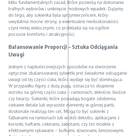
kilku fundamentalnych zasad, które pozwolą na dokonanie
trafnych wyborów i uniknięcie modowych wpadek. Dążymy
do tego, aby sukienka była sprzymierzeńcem, który
uwydatnia mocne strony, a ewentualne niedoskonałości
czyni mniej widocznymi, co przekłada się na ogólne
poczucie komfortu i atrakcyjności.
Balansowanie Proporcji – Sztuka Odciągania
Uwagi
Jednym z najskuteczniejszych sposobów na stworzenie
optycznie zbalansowanej sylwetki jest świadome odciąganie
uwagi od tej części ciała, która wydaje się być dominująca.
W przypadku figury z dużą pupą, oznacza to skupienie
wzroku na górnej części ciała – ramionach, dekolcie, biuście
czy twarzy. Sukienki, które posiadają bogate zdobienia,
ciekawe detale lub wyraziste elementy w górnej partii,
doskonale realizują ten cel. Mogą to być sukienki z
falbanami na ramionach lub wokół dekoltu, aplikacjami z
koronki, haftami, cekinami, żabotami, czy też modele z
efektownymi rękawami – bufkami, dzwonami, kimonowymi.