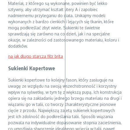
Materiał, z którego są wykonane, powinien być lekko
sztywny, aby utrzymać kształt litery A i zapobiec
nadmiernemu przyleganiu do ciała. Unikajmy modeli
wykonanych z bardzo cienkich i lejących się tkanin, które
mogą podkreślać zbyt wiele. Sukienki te świetnie
sprawdzają się zarówno na co dzień, jak i na specjalne
okazje, w zależności od zastosowanego materiału, koloru i
dodatków.
na jak długo starcza filtr brita
Sukienki Kopertowe
Sukienki kopertowe to kolejny fason, który zasługuje na
uwagę ze względu na swoją wszechstronność i korzystny
wpływ na sylwetkę, w tym tę z większą pupą. Ich konstrukcja
opiera się na zakładaniu jednego brzegu materiału na drugi i
wiązaniu go w talii, co tworzy charakterystyczne pionowe
cięcie z przodu. Największą zaletą sukienek kopertowych
jest ich zdolność do podkreślania talii. Sposób wiązania
pozwala na indywidualne dopasowanie stopnia zacieśnienia,
co umożliwia stworzenie idealnego wcięcia w talii, nawet