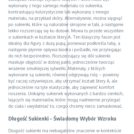
wykonany z tego samego materiału co sukienka,
kontrastujący kolorystycznie lub wykonany z innego
materiału, na przykład skóry. Alternatywnie, można sięgnąć
po sukienki, które są naturalnie skrojone w talii, a następnie
lekko rozszerzają się ku dołowi. Mowa tu przede wszystkim
o sukienkach w kształcie litery A. Ten klasyczny fason jest
idealny dla figury z dużą pupą, ponieważ podkreśla talię, a
następnie płynnie opływa biodra i pośladki, nie przylegając
do nich bezpośrednio. Rozszerzający się dół sukienki
maskuje objętość w dolnej partii, jednocześnie tworząc
wrażenie smuklejszej sylwetki. Materiały, z których
wykonane są sukienki, również odgrywają rolę – powinny
być raczej sztywniejsze, aby utrzymać kształt litery A, ale
jednocześnie na tyle elastyczne, aby zapewnić komfort
noszenia. Unikajmy sukienek wykonanych z bardzo cienkich,
lejących się materiałów, które mogą nadmiernie przylegać
do ciała i uwydatniać to, czego chcemy nieco zamaskować.
Długość Sukienki – Świadomy Wybór Wzroku
Długość sukienki ma niebagatelne znaczenie w kontekście