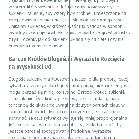
z gładkim dołem, ewentualnie z delikatnym, pionowym
wzorem, który wysmukla. Jeśli chcemy nosić wzorzyste
sukienki, najlepiej, aby wzory były drobne i umieszczone na
całej powierzchni materiału, lub skupione w górnej części.
Unikajmy sukienek, w których wzór lub ozdoba w sposób
wyraźny akcentuje pośladki. Zawsze warto spojrzeć w lustro
z tyłu i ocenić, jak dół sukienki układa się na ciele i czy nie
przyciąga nadmiernie uwagi.
Bardzo Krótkie Długości i Wyraziste Rozcięcia
na Wysokości Ud
Długość sukienki ma kluczowe znaczenie dla proporcji całej
sylwetki, a w przypadku figury z dużą pupą, niektóre długości
mogą okazać się mniej korzystne. Bardzo krótkie sukienki,
takie jak miniówki kończące się wysoko na udach, mają
tendencję do skupiania uwagi na dolnych partiach ciała, w
tym na pośladkach. Mogą one optycznie „skracać” nogi i
sprawiać, że cała sylwetka wydaje się mniej proporcjonalna.
Jeśli sukienka jest dodatkowo obcisła, efekt ten może być
jeszcze bardziej spotęgowany. Podobnie, wyraziste
rozcięcia, które zaczynają się wysoko na udzie lub na