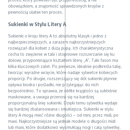
obowiązkiem, a znajomość sprawdzonych krojów z
pewnością ułatwi ten proces.
Sukienki w Stylu Litery A
Sukienki o kroju litery A to absolutny klasyk i jedno z
najbezpieczniejszych, a zarazem najkorzystniejszych
rozwiązań dla kobiet z dużą pupą. Ich charakterystyczna
cecha to zwężenie w talii i stopniowe rozszerzanie się ku
dołowi, przypominające kształtem literę „A”. Taki fason ma
kilka kluczowych zalet. Po pierwsze, idealnie podkreśla talię,
tworząc wyraźne wcięcie, które nadaje sylwetce kobiecych
proporcji. Po drugie, rozszerzający się dół sukienki płynnie
opływa biodra i pośladki, nie przylegając do nich
bezpośrednio. To sprawia, że obfite krągłości są subtelnie
maskowane, a uwaga przenosi się na bardziej
proporcjonalną linię sukienki. Dzięki temu sylwetka wydaje
się bardziej zbalansowana i smuklejsza. Sukienki w stylu
litery A mogą mieć różne długości – od mini, przez midi, po
maxi. Najkorzystniejsze są jednak modele o długości midi
lub maxi, które dodatkowo wysmuklają nogi i całą sylwetkę.