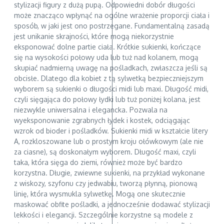
stylizacji figury z dużą pupą. Odpowiedni dobór długości
może znacząco wpłynąć na ogólne wrażenie proporcji ciała i
sposób, w jaki jest ono postrzegane. Fundamentalną zasadą
jest unikanie skrajności, które mogą niekorzystnie
eksponować dolne partie ciała. Krótkie sukienki, kończące
się na wysokości połowy uda lub tuż nad kolanem, mogą
skupiać nadmierną uwagę na pośladkach, zwłaszcza jeśli są
obcisłe. Dlatego dla kobiet z tą sylwetką bezpieczniejszym
wyborem są sukienki o długości midi lub maxi. Długość midi,
czyli sięgająca do połowy łydki lub tuż poniżej kolana, jest
niezwykle uniwersalna i elegancka. Pozwala na
wyeksponowanie zgrabnych łydek i kostek, odciągając
wzrok od bioder i pośladków. Sukienki midi w kształcie litery
A, rozkloszowane lub o prostym kroju ołówkowym (ale nie
za ciasne), są doskonałym wyborem. Długość maxi, czyli
taka, która sięga do ziemi, również może być bardzo
korzystna. Długie, zwiewne sukienki, na przykład wykonane
z wiskozy, szyfonu czy jedwabiu, tworzą płynną, pionową
linię, która wysmukla sylwetkę. Mogą one skutecznie
maskować obfite pośladki, a jednocześnie dodawać stylizacji
lekkości i elegancji. Szczególnie korzystne są modele z