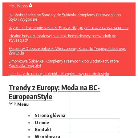
Przejdź
Hot News
do
Jak Wybrać Idealne Sandały do Sukienki: Kompletny Przewodnik po
treści
Stylu i Wygodzie
Szybkie odświeżanie sukienki: Proste triki, gdy nie masz czasu na pranie
Idealne buty do koralowej sukienki: kompleksowy przewodnik po
stylizacjach
Ekspert w Doborze Sukienki Wieczorowej: Klucz do Twojego Idealnego
Wyglądu
Limonkowa Sukienka: Kompletny Przewodnik po Dodatkach, Które
Podkreślą Twój Styl
Jakie buty do prostej sukienki – Kompleksowy poradnik stylu
Trendy z Europy: Moda na BC-
EuropeanStyle
Menu
Strona główna
O mnie
Kontakt
Współpraca