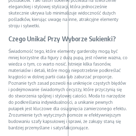
pośladków. Taki fason sukienki pozwala na stworzenie
eleganckiej i stylowej stylizacji, która jednocześnie
skutecznie ukrywa lub minimalizuje widoczność dużych
pośladków, kierując uwagę na inne, atrakcyjne elementy
stroju i sylwetki.
Czego Unikać Przy Wyborze Sukienki?
Świadomość tego, które elementy garderoby mogą być
mniej korzystne dla figury z dużą pupą, jest równie ważna, co
wiedza o tym, co warto nosić. Istnieje kilka fasonów,
materiałów i detali, które mogą niepotrzebnie podkreślać
krągłości w dolnej partii ciała lub zaburzać proporcje.
Poznanie tych zasad pozwoli na uniknięcie częstych błędów
i podejmowanie świadomych decyzzy, które przyczynią się
do stworzenia spójnej i stylowej całości. Moda to narzędzie
do podkreślania indywidualności, a unikanie pewnych
pułapek jest kluczowe dla osiągnięcia zamierzonego efektu.
Zrozumienie tych wytycznych pomoże w efektywniejszym
budowaniu szafy kapsułowej i sprawi, że zakupy staną się
bardziej przemyślane i satysfakcjonujące.