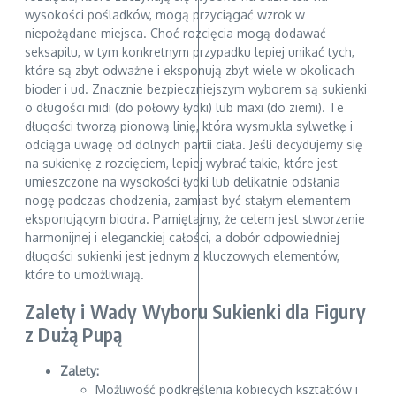
wysokości pośladków, mogą przyciągać wzrok w
niepożądane miejsca. Choć rozcięcia mogą dodawać
seksapilu, w tym konkretnym przypadku lepiej unikać tych,
które są zbyt odważne i eksponują zbyt wiele w okolicach
bioder i ud. Znacznie bezpieczniejszym wyborem są sukienki
o długości midi (do połowy łydki) lub maxi (do ziemi). Te
długości tworzą pionową linię, która wysmukla sylwetkę i
odciąga uwagę od dolnych partii ciała. Jeśli decydujemy się
na sukienkę z rozcięciem, lepiej wybrać takie, które jest
umieszczone na wysokości łydki lub delikatnie odsłania
nogę podczas chodzenia, zamiast być stałym elementem
eksponującym biodra. Pamiętajmy, że celem jest stworzenie
harmonijnej i eleganckiej całości, a dobór odpowiedniej
długości sukienki jest jednym z kluczowych elementów,
które to umożliwiają.
Zalety i Wady Wyboru Sukienki dla Figury
z Dużą Pupą
Zalety:
Możliwość podkreślenia kobiecych kształtów i