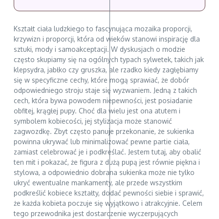
Kształt ciała ludzkiego to fascynująca mozaika proporcji,
krzywizn i proporcji, która od wieków stanowi inspirację dla
sztuki, mody i samoakceptacji. W dyskusjach o modzie
często skupiamy się na ogólnych typach sylwetek, takich jak
klepsydra, jabłko czy gruszka, ale rzadko kiedy zagłębiamy
się w specyficzne cechy, które mogą sprawiać, że dobór
odpowiedniego stroju staje się wyzwaniem. Jedną z takich
cech, która bywa powodem niepewności, jest posiadanie
obfitej, krągłej pupy. Choć dla wielu jest ona atutem i
symbolem kobiecości, jej stylizacja może stanowić
zagwozdkę. Zbyt często panuje przekonanie, że sukienka
powinna ukrywać lub minimalizować pewne partie ciała,
zamiast celebrować je i podkreślać. Jestem tutaj, aby obalić
ten mit i pokazać, że figura z dużą pupą jest równie piękna i
stylowa, a odpowiednio dobrana sukienka może nie tylko
ukryć ewentualne mankamenty, ale przede wszystkim
podkreślić kobiece kształty, dodać pewności siebie i sprawić,
że każda kobieta poczuje się wyjątkowo i atrakcyjnie. Celem
tego przewodnika jest dostarczenie wyczerpujących