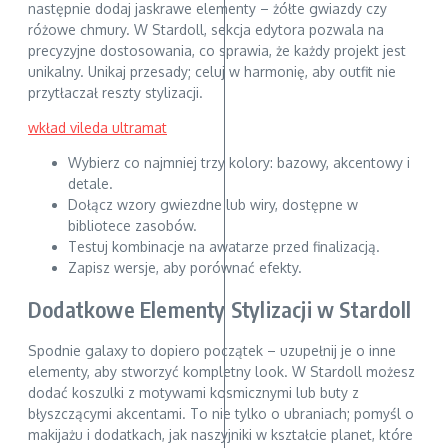
następnie dodaj jaskrawe elementy – żółte gwiazdy czy
różowe chmury. W Stardoll, sekcja edytora pozwala na
precyzyjne dostosowania, co sprawia, że każdy projekt jest
unikalny. Unikaj przesady; celuj w harmonię, aby outfit nie
przytłaczał reszty stylizacji.
wkład vileda ultramat
Wybierz co najmniej trzy kolory: bazowy, akcentowy i
detale.
Dołącz wzory gwiezdne lub wiry, dostępne w
bibliotece zasobów.
Testuj kombinacje na awatarze przed finalizacją.
Zapisz wersje, aby porównać efekty.
Dodatkowe Elementy Stylizacji w Stardoll
Spodnie galaxy to dopiero początek – uzupełnij je o inne
elementy, aby stworzyć kompletny look. W Stardoll możesz
dodać koszulki z motywami kosmicznymi lub buty z
błyszczącymi akcentami. To nie tylko o ubraniach; pomyśl o
makijażu i dodatkach, jak naszyjniki w kształcie planet, które