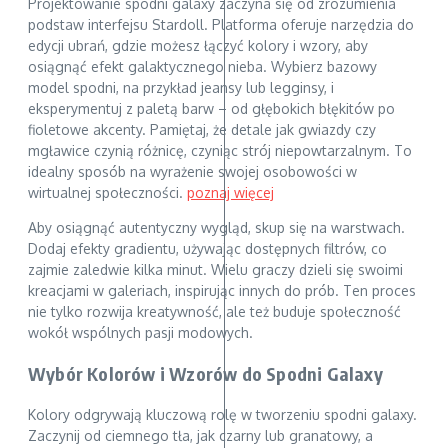
Projektowanie spodni galaxy zaczyna się od zrozumienia
podstaw interfejsu Stardoll. Platforma oferuje narzędzia do
edycji ubrań, gdzie możesz łączyć kolory i wzory, aby
osiągnąć efekt galaktycznego nieba. Wybierz bazowy
model spodni, na przykład jeansy lub legginsy, i
eksperymentuj z paletą barw – od głębokich błękitów po
fioletowe akcenty. Pamiętaj, że detale jak gwiazdy czy
mgławice czynią różnicę, czyniąc strój niepowtarzalnym. To
idealny sposób na wyrażenie swojej osobowości w
wirtualnej społeczności.
poznaj więcej
Aby osiągnąć autentyczny wygląd, skup się na warstwach.
Dodaj efekty gradientu, używając dostępnych filtrów, co
zajmie zaledwie kilka minut. Wielu graczy dzieli się swoimi
kreacjami w galeriach, inspirując innych do prób. Ten proces
nie tylko rozwija kreatywność, ale też buduje społeczność
wokół wspólnych pasji modowych.
Wybór Kolorów i Wzorów do Spodni Galaxy
Kolory odgrywają kluczową rolę w tworzeniu spodni galaxy.
Zaczynij od ciemnego tła, jak czarny lub granatowy, a