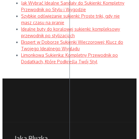
Jak Wybrać Idealne Sandały do Sukienki: Kompletny
Przewodnik po Stylu i Wygodzie
Szybkie odświeżanie sukienki: Proste triki, gdy nie
masz czasu na pranie
Idealne buty do koralowej sukienki: kompleksowy
przewodnik po stylizacjach
Ekspert w Doborze Sukienki Wieczorowej: Klucz do
Twojego Idealnego Wyglądu
Limonkowa Sukienka: Kompletny Przewodnik po
Dodatkach, Które Podkreślą Twój Styl
Jaka Bluzka