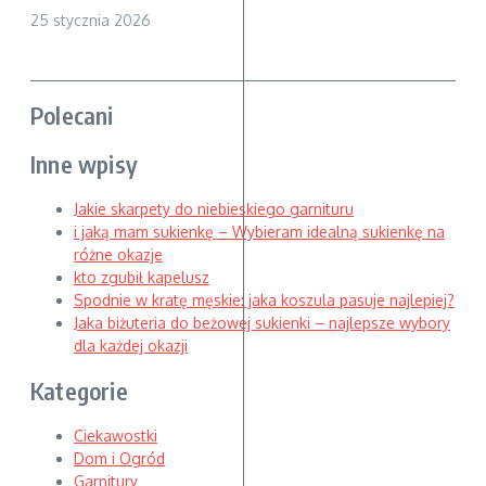
25 stycznia 2026
Polecani
Inne wpisy
Jakie skarpety do niebieskiego garnituru
i jaką mam sukienkę – Wybieram idealną sukienkę na
różne okazje
kto zgubił kapelusz
Spodnie w kratę męskie: jaka koszula pasuje najlepiej?
Jaka biżuteria do beżowej sukienki – najlepsze wybory
dla każdej okazji
Kategorie
Ciekawostki
Dom i Ogród
Garnitury