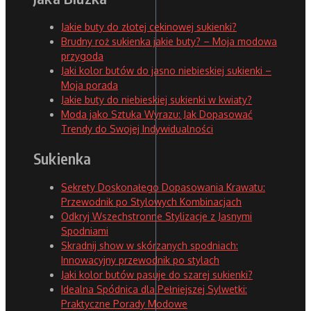
Jakie buty do złotej cekinowej sukienki?
Brudny roż sukienka jakie buty? – Moja modowa
przygoda
Jaki kolor butów do jasno niebieskiej sukienki –
Moja porada
Jakie buty do niebieskiej sukienki w kwiaty?
Moda jako Sztuka Wyrazu: Jak Dopasować
Trendy do Swojej Indywidualności
Sukienka
Sekrety Doskonałego Dopasowania Krawatu:
Przewodnik po Stylowych Kombinacjach
Odkryj Wszechstronne Stylizacje z Jasnymi
Spodniami
Skradnij show w skórzanych spodniach:
Innowacyjny przewodnik po stylach
Jaki kolor butów pasuje do szarej sukienki?
Idealna Spódnica dla Pełniejszej Sylwetki:
Praktyczne Porady Modowe