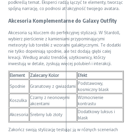
podkreślą temat. Eksperci radzą łączyć te elementy, tworząc
spójną narrację, co podnosi atrakcyjność twojego avatara.
Akcesoria Komplementarne do Galaxy Outfity
Akcesoria są kluczem do perfekcyjnej stylizacji. W Stardoll,
wybierz pierścienie z kamieniami przypominającymi
meteoryty lub torebki z wzorami galaktycznymi. Te dodatki
nie tylko dopełniają spodnie, ale też dodają głębi całej
kreacji. Według analiz trendów, użytkownicy, którzy
inwestują w detale, zyskują więcej polubień i interakcji.
Element
Zalecany Kolor
Efekt
Podstawowy,
Spodnie
Granatowy z gwiazdami
kosmiczny blask
Czarny z neonowymi
Wzmocnienie
Koszulka
akcentami
kontrastu
Dodatkowy luksus i
Akcesoria
Srebrny lub złoty
blask
Zakończ swoją stylizację testując ją w różnych sceneriach