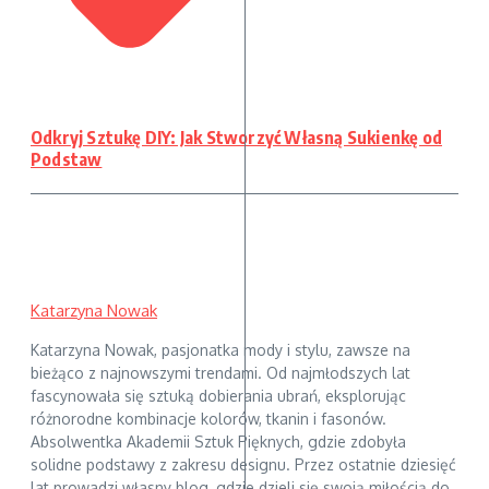
Odkryj Sztukę DIY: Jak Stworzyć Własną Sukienkę od
Podstaw
Katarzyna Nowak
Katarzyna Nowak, pasjonatka mody i stylu, zawsze na
bieżąco z najnowszymi trendami. Od najmłodszych lat
fascynowała się sztuką dobierania ubrań, eksplorując
różnorodne kombinacje kolorów, tkanin i fasonów.
Absolwentka Akademii Sztuk Pięknych, gdzie zdobyła
solidne podstawy z zakresu designu. Przez ostatnie dziesięć
lat prowadzi własny blog, gdzie dzieli się swoją miłością do