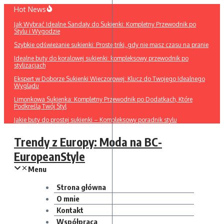
Przejdź
Hot News
do
Jak Wybrać Idealne Sandały do Sukienki: Kompletny Przewodnik po
treści
Stylu i Wygodzie
Szybkie odświeżanie sukienki: Proste triki, gdy nie masz czasu na pranie
Idealne buty do koralowej sukienki: kompleksowy przewodnik po
stylizacjach
Ekspert w Doborze Sukienki Wieczorowej: Klucz do Twojego Idealnego
Wyglądu
Limonkowa Sukienka: Kompletny Przewodnik po Dodatkach, Które
Podkreślą Twój Styl
Jakie buty do prostej sukienki – Kompleksowy poradnik stylu
Trendy z Europy: Moda na BC-
EuropeanStyle
Menu
Strona główna
O mnie
Kontakt
Współpraca