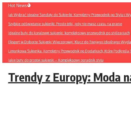
Przejdź
Hot News
do
Jak Wybrać Idealne Sandały do Sukienki: Kompletny Przewodnik po Stylu i W
treści
Szybkie odświeżanie sukienki: Proste triki, gdy nie masz czasu na pranie
Idealne buty do koralowej sukienki: kompleksowy przewodnik po stylizacjach
Ekspert w Doborze Sukienki Wieczorowej: Klucz do Twojego Idealnego Wygl
Limonkowa Sukienka: Kompletny Przewodnik po Dodatkach, Które Podkreślą T
Jakie buty do prostej sukienki – Kompleksowy poradnik stylu
Trendy z Europy: Moda n