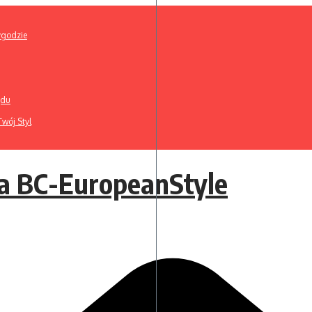
ygodzie
ądu
wój Styl
a BC-EuropeanStyle