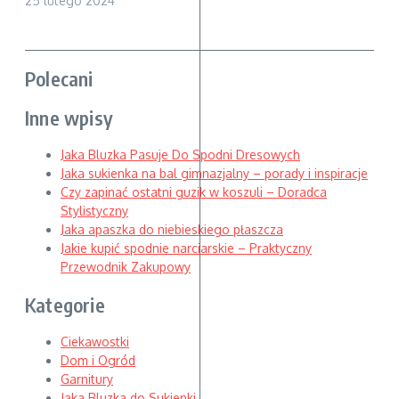
25 lutego 2024
Polecani
Inne wpisy
Jaka Bluzka Pasuje Do Spodni Dresowych
Jaka sukienka na bal gimnazjalny – porady i inspiracje
Czy zapinać ostatni guzik w koszuli – Doradca
Stylistyczny
Jaka apaszka do niebieskiego płaszcza
Jakie kupić spodnie narciarskie – Praktyczny
Przewodnik Zakupowy
Kategorie
Ciekawostki
Dom i Ogród
Garnitury
Jaka Bluzka do Sukienki