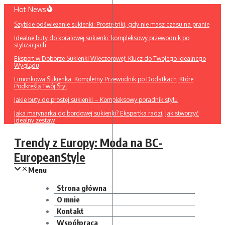
Przejdź
Hot News
do
Szybkie odświeżanie sukienki: Proste triki, gdy nie masz czasu na pranie
treści
Idealne buty do koralowej sukienki: kompleksowy przewodnik po
stylizacjach
Ekspert w Doborze Sukienki Wieczorowej: Klucz do Twojego Idealnego
Wyglądu
Limonkowa Sukienka: Kompletny Przewodnik po Dodatkach, Które
Podkreślą Twój Styl
Jakie buty do prostej sukienki – Kompleksowy poradnik stylu
Jaka marynarka do bordowej sukienki? Ekspertka radzi, jak stworzyć
idealny zestaw
Trendy z Europy: Moda na BC-
EuropeanStyle
Menu
Strona główna
O mnie
Kontakt
Współpraca