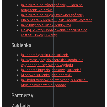
Jaka bluzka do żółtej spódnicy – Idealne
połączenie kolorów!
Jaka bluzka do długiej zwiewnej spódnicy
Biało Szara Sukienka – Jakie Dodatki Wybrać?
Jakie buty do sukienki brudny róż
Odkryj Sekrety Dopasowania Kapelusza do
Kształtu Twojej Twarzy
Sukienka
Jak dobrać garnitur do sukienki
Jak wybrać górę do szerokich spodni dla
wygodnego i stylowego wyglądu
Jak dobrać buty do jeansowej sukienki?
Miodowa sukienka jakie dodatki?
Jaki kolor włosów do czerwonej sukienki? –
Moje doświadczenie i porady
Partnerzy
Zakładki