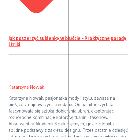
Jak poszerzyć sukienkę w biuście – Praktyczne porady
i triki
Katarzyna Nowak
Katarzyna Nowak, pasjonatka mody i stylu, zawsze na
bieżąco z najnowszymi trendami. Od najmłodszych lat
fascynowała się sztuką dobierania ubrań, eksplorując
różnorodne kombinacje kolorów, tkanin i fasonów.
Absolwentka Akademii Sztuk Pięknych, gdzie zdobyła
solidne podstawy z zakresu designu. Przez ostatnie dziesięć
lat prowadzi własny blog, gdzie dzieli się swoją miłością do