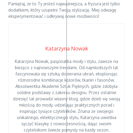
Pamiętaj, że to Ty jesteś najważniejsza, a fryzura jest tylko
dodatkiem, który uzupełni Twoją stylizację. Miej odwagę
eksperymentować i odkrywaj nowe możliwości!
Katarzyna Nowak
Katarzyna Nowak, pasjonatka mody i stylu, zawsze na
bieżąco z najnowszymi trendami. Od najmłodszych lat
fascynowała się sztuką dobierania ubrań, eksplorując
różnorodne kombinacje kolorów, tkanin i fasonów.
Absolwentka Akademii Sztuk Pięknych, gdzie zdobyła
solidne podstawy z zakresu designu. Przez ostatnie
dziesięć lat prowadzi własny blog, gdzie dzieli się swoją
miłością do mody, udzielając praktycznych porad i
inspirując tysiące czytelników. Znana ze swojego
unikalnego, eklektycznego stylu, Katarzyna uwielbia
łączyć klasykę z nowoczesnością, dając swoim
czytelnikom świeże pomysły na każdy sezon.