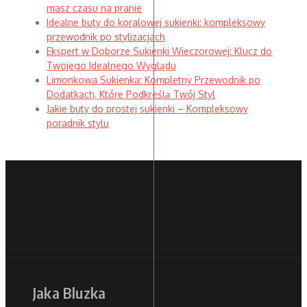
masz czasu na pranie
Idealne buty do koralowej sukienki: kompleksowy
przewodnik po stylizacjach
Ekspert w Doborze Sukienki Wieczorowej: Klucz do
Twojego Idealnego Wyglądu
Limonkowa Sukienka: Kompletny Przewodnik po
Dodatkach, Które Podkreślą Twój Styl
Jakie buty do prostej sukienki – Kompleksowy
poradnik stylu
Jaka Bluzka