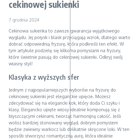
cekinowej sukienki
7 grudnia 2024
Cekinowa sukienka to zawsze gwarancja wyjątkowego
wyglądu. Jej połysk i blask przyciągają wzrok, dlatego warto
dobrać odpowiednią fryzurę, która podkreśli ten efekt. W
tym artykule podzielę się kilkoma pomysłami na fryzury,
które świetnie pasują do cekinowej sukienki. Odkryj swój
własny styl!
Klasyka z wyższych sfer
Jednym z najpopularniejszych wyborów na fryzurę do
cekinowej sukienki jest eleganckie upięcie. Możesz
zdecydować się na elegancki kok, który doda Ci szyku i
klasy. Elegancko upięte włosy idealnie komponują się z
błyszczącymi cekinami, tworząc harmonijną całość. Jeśli
wolisz bardziej stonowany wygląd, dobrym pomysłem
będzie zwiewny warkocz lub delikatnie skręcone loki. W ten
sposób stworzysz romantyczną aurę, która idealnie