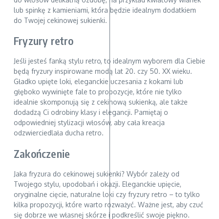
lub spinkę z kamieniami, która będzie idealnym dodatkiem
do Twojej cekinowej sukienki.
Fryzury retro
Jeśli jesteś fanką stylu retro, to idealnym wyborem dla Ciebie
będą fryzury inspirowane modą lat 20. czy 50. XX wieku.
Gładko upięte loki, eleganckie uczesania z kokami lub
głęboko wywinięte fale to propozycje, które nie tylko
idealnie skomponują się z cekinową sukienką, ale także
dodadzą Ci odrobiny klasy i elegancji. Pamiętaj o
odpowiedniej stylizacji włosów, aby cała kreacja
odzwierciedlała ducha retro.
Zakończenie
Jaka fryzura do cekinowej sukienki? Wybór zależy od
Twojego stylu, upodobań i okazji. Eleganckie upięcie,
oryginalne cięcie, naturalne loki czy fryzury retro – to tylko
kilka propozycji, które warto rozważyć. Ważne jest, aby czuć
się dobrze we własnej skórze i podkreślić swoje piękno.