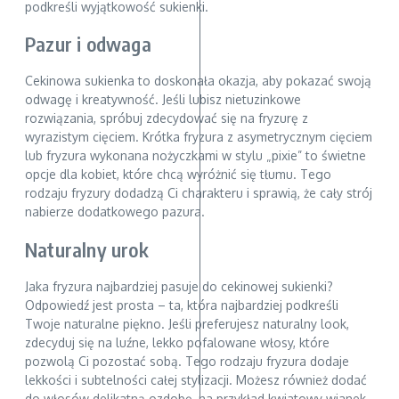
podkreśli wyjątkowość sukienki.
Pazur i odwaga
Cekinowa sukienka to doskonała okazja, aby pokazać swoją
odwagę i kreatywność. Jeśli lubisz nietuzinkowe
rozwiązania, spróbuj zdecydować się na fryzurę z
wyrazistym cięciem. Krótka fryzura z asymetrycznym cięciem
lub fryzura wykonana nożyczkami w stylu „pixie” to świetne
opcje dla kobiet, które chcą wyróżnić się tłumu. Tego
rodzaju fryzury dodadzą Ci charakteru i sprawią, że cały strój
nabierze dodatkowego pazura.
Naturalny urok
Jaka fryzura najbardziej pasuje do cekinowej sukienki?
Odpowiedź jest prosta – ta, która najbardziej podkreśli
Twoje naturalne piękno. Jeśli preferujesz naturalny look,
zdecyduj się na luźne, lekko pofalowane włosy, które
pozwolą Ci pozostać sobą. Tego rodzaju fryzura dodaje
lekkości i subtelności całej stylizacji. Możesz również dodać
do włosów delikatną ozdobę, na przykład kwiatowy wianek