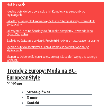
Przejdź
Hot News
do
Idealne buty do bordowej sukienki: Kompletny przewodnik po
treści
stylizacjach
Jakie Buty Pasują do Limonkowej Sukienki? Kompleksowy Przewodnik
Stylizacyjny
Jak Wybrać Idealne Sandały do Sukienki: Kompletny Przewodnik po
Stylu i Wygodzie
Szybkie odświeżanie sukienki: Proste triki, gdy nie masz czasu na pranie
Idealne buty do koralowej sukienki: kompleksowy przewodnik po
stylizacjach
Ekspert w Doborze Sukienki Wieczorowej: Klucz do Twojego Idealnego
Wyglądu
Trendy z Europy: Moda na BC-
EuropeanStyle
Menu
Strona główna
O mnie
Kontakt