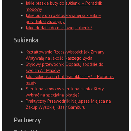
Jakie płaskie buty do sukienki – Poradnik
modowy
Jakie buty do rozkloszowanej sukienki –
poradnik stylizacyjny
Jakie dodatki do miętowej sukienki?
Sukienka
Kształtowanie Rzeczywistości: Jak Zmiany
Wpływają na Jakość Naszego Życia
Stylowy przewodnik: Dopasuj spodnie do
swoich Air Maxów
Jaka sukienka na bal ósmoklasisty? – Poradnik
mody
Sernik na zimno vs sernik na ciepło: Który
wybrać na specjalną okazję?
Praktyczny Przewodnik: Najlepsze Miejsca na
Zakup Wysokiej Klasy Garnituru
Partnerzy