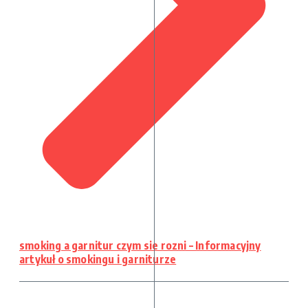
smoking a garnitur czym sie rozni – Informacyjny
artykuł o smokingu i garniturze