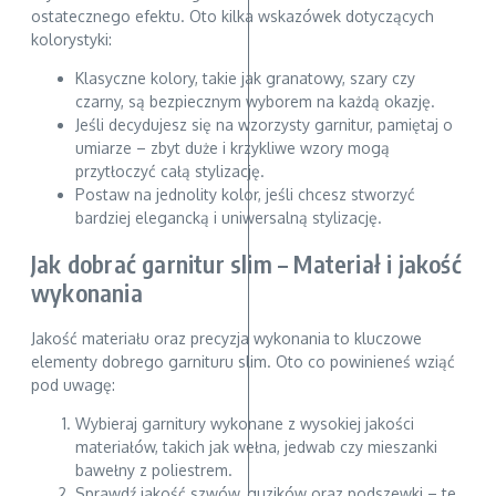
ostatecznego efektu. Oto kilka wskazówek dotyczących
kolorystyki:
Klasyczne kolory, takie jak granatowy, szary czy
czarny, są bezpiecznym wyborem na każdą okazję.
Jeśli decydujesz się na wzorzysty garnitur, pamiętaj o
umiarze – zbyt duże i krzykliwe wzory mogą
przytłoczyć całą stylizację.
Postaw na jednolity kolor, jeśli chcesz stworzyć
bardziej elegancką i uniwersalną stylizację.
Jak dobrać garnitur slim – Materiał i jakość
wykonania
Jakość materiału oraz precyzja wykonania to kluczowe
elementy dobrego garnituru slim. Oto co powinieneś wziąć
pod uwagę:
Wybieraj garnitury wykonane z wysokiej jakości
materiałów, takich jak wełna, jedwab czy mieszanki
bawełny z poliestrem.
Sprawdź jakość szwów, guzików oraz podszewki – te