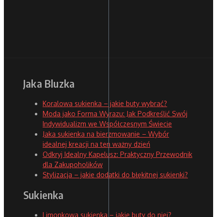
Jaka Bluzka
Koralowa sukienka – jakie buty wybrać?
Moda jako Forma Wyrazu: Jak Podkreślić Swój
Indywidualizm we Współczesnym Świecie
Jaka sukienka na bierzmowanie – Wybór
idealnej kreacji na ten ważny dzień
Odkryj Idealny Kapelusz: Praktyczny Przewodnik
dla Zakupoholików
Stylizacja – jakie dodatki do błękitnej sukienki?
Sukienka
Limonkowa sukienka – jakie buty do niej?