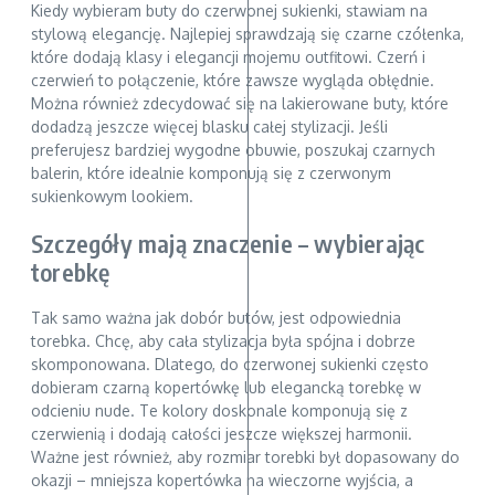
Kiedy wybieram buty do czerwonej sukienki, stawiam na
stylową elegancję. Najlepiej sprawdzają się czarne czółenka,
które dodają klasy i elegancji mojemu outfitowi. Czerń i
czerwień to połączenie, które zawsze wygląda obłędnie.
Można również zdecydować się na lakierowane buty, które
dodadzą jeszcze więcej blasku całej stylizacji. Jeśli
preferujesz bardziej wygodne obuwie, poszukaj czarnych
balerin, które idealnie komponują się z czerwonym
sukienkowym lookiem.
Szczegóły mają znaczenie – wybierając
torebkę
Tak samo ważna jak dobór butów, jest odpowiednia
torebka. Chcę, aby cała stylizacja była spójna i dobrze
skomponowana. Dlatego, do czerwonej sukienki często
dobieram czarną kopertówkę lub elegancką torebkę w
odcieniu nude. Te kolory doskonale komponują się z
czerwienią i dodają całości jeszcze większej harmonii.
Ważne jest również, aby rozmiar torebki był dopasowany do
okazji – mniejsza kopertówka na wieczorne wyjścia, a