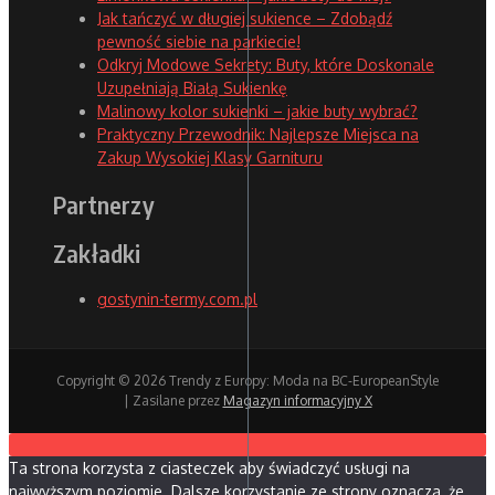
Jak tańczyć w długiej sukience – Zdobądź
pewność siebie na parkiecie!
Odkryj Modowe Sekrety: Buty, które Doskonale
Uzupełniają Białą Sukienkę
Malinowy kolor sukienki – jakie buty wybrać?
Praktyczny Przewodnik: Najlepsze Miejsca na
Zakup Wysokiej Klasy Garnituru
Partnerzy
Zakładki
gostynin-termy.com.pl
Copyright © 2026 Trendy z Europy: Moda na BC-EuropeanStyle
| Zasilane przez
Magazyn informacyjny X
Ta strona korzysta z ciasteczek aby świadczyć usługi na
najwyższym poziomie. Dalsze korzystanie ze strony oznacza, że