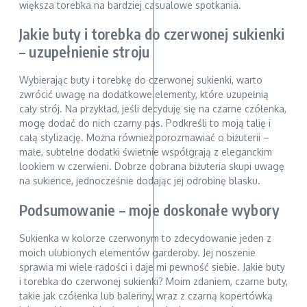
większa torebka na bardziej casualowe spotkania.
Jakie buty i torebka do czerwonej sukienki
– uzupełnienie stroju
Wybierając buty i torebkę do czerwonej sukienki, warto
zwrócić uwagę na dodatkowe elementy, które uzupełnią
cały strój. Na przykład, jeśli decyduję się na czarne czółenka,
mogę dodać do nich czarny pas. Podkreśli to moją talię i
całą stylizację. Można również porozmawiać o biżuterii –
małe, subtelne dodatki świetnie współgrają z eleganckim
lookiem w czerwieni. Dobrze dobrana biżuteria skupi uwagę
na sukience, jednocześnie dodając jej odrobinę blasku.
Podsumowanie – moje doskonałe wybory
Sukienka w kolorze czerwonym to zdecydowanie jeden z
moich ulubionych elementów garderoby. Jej noszenie
sprawia mi wiele radości i daje mi pewność siebie. Jakie buty
i torebka do czerwonej sukienki? Moim zdaniem, czarne buty,
takie jak czółenka lub baleriny, wraz z czarną kopertówką