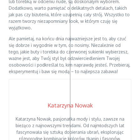
lub torebką w odcieniu nude, są doskonałym wyborem.
Dodatkowo, warto pamiętać o delikatnych detalach, takich
jak pas czy biżuteria, które uzupełnią cały strój. Wszystko to
razem tworzy niezapomniany look, w którym czuję się
wyjątkowo.
Ale pamietaj, na końcu dnia najważniejsze jest to, aby czuć
się dobrze i wygodnie w tym, co nosimy. Niezależnie od
tego, jakie buty i torebka do czerwonej sukienki wybierzesz,
ważne jest, aby Twój styl był odzwierciedleniem Twojej
osobowości i podkreślał to, kim naprawdę jesteś. Przebieraj,
eksperymentuj i baw się modą – to najlepsza zabawa!
Katarzyna Nowak
Katarzyna Nowak, pasjonatka mody i stylu, zawsze na
bieżąco z najnowszymi trendami. Od najmłodszych lat
fascynowała się sztuką dobierania ubrań, eksplorując
różnorodne kombinacje kolorów, tkanin i fasonów.