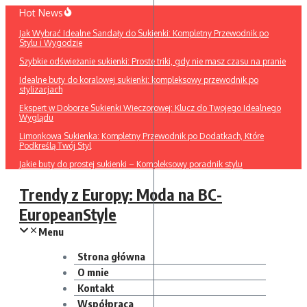
Przejdź
Hot News
do
Jak Wybrać Idealne Sandały do Sukienki: Kompletny Przewodnik po
treści
Stylu i Wygodzie
Szybkie odświeżanie sukienki: Proste triki, gdy nie masz czasu na pranie
Idealne buty do koralowej sukienki: kompleksowy przewodnik po
stylizacjach
Ekspert w Doborze Sukienki Wieczorowej: Klucz do Twojego Idealnego
Wyglądu
Limonkowa Sukienka: Kompletny Przewodnik po Dodatkach, Które
Podkreślą Twój Styl
Jakie buty do prostej sukienki – Kompleksowy poradnik stylu
Trendy z Europy: Moda na BC-
EuropeanStyle
Menu
Strona główna
O mnie
Kontakt
Współpraca