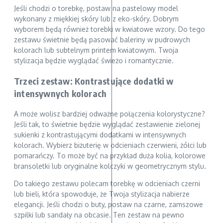
Jeśli chodzi o torebkę, postaw na pastelowy model
wykonany z miękkiej skóry lub z eko-skóry. Dobrym
wyborem będą również torebki w kwiatowe wzory. Do tego
zestawu świetnie będą pasować baleriny w pudrowych
kolorach lub subtelnym printem kwiatowym. Twoja
stylizacja będzie wyglądać świeżo i romantycznie.
Trzeci zestaw: Kontrastujące dodatki w
intensywnych kolorach
A może wolisz bardziej odważne połączenia kolorystyczne?
Jeśli tak, to świetnie będzie wyglądać zestawienie zielonej
sukienki z kontrastującymi dodatkami w intensywnych
kolorach. Wybierz biżuterię w odcieniach czerwieni, żółci lub
pomarańczy. To może być na przykład duża kolia, kolorowe
bransoletki lub oryginalne kolczyki w geometrycznym stylu.
Do takiego zestawu polecam torebkę w odcieniach czerni
lub bieli, która spowoduje, że Twoja stylizacja nabierze
elegancji. Jeśli chodzi o buty, postaw na czarne, zamszowe
szpilki lub sandały na obcasie. Ten zestaw na pewno