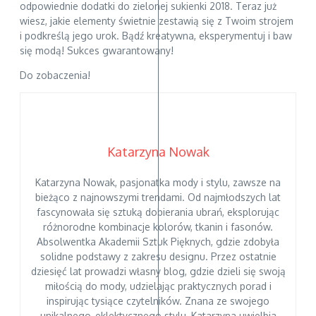
odpowiednie dodatki do zielonej sukienki 2018. Teraz już
wiesz, jakie elementy świetnie zestawią się z Twoim strojem
i podkreślą jego urok. Bądź kreatywna, eksperymentuj i baw
się modą! Sukces gwarantowany!
Do zobaczenia!
Katarzyna Nowak
Katarzyna Nowak, pasjonatka mody i stylu, zawsze na
bieżąco z najnowszymi trendami. Od najmłodszych lat
fascynowała się sztuką dobierania ubrań, eksplorując
różnorodne kombinacje kolorów, tkanin i fasonów.
Absolwentka Akademii Sztuk Pięknych, gdzie zdobyła
solidne podstawy z zakresu designu. Przez ostatnie
dziesięć lat prowadzi własny blog, gdzie dzieli się swoją
miłością do mody, udzielając praktycznych porad i
inspirując tysiące czytelników. Znana ze swojego
unikalnego, eklektycznego stylu, Katarzyna uwielbia