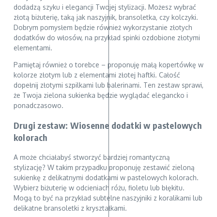
dodadzą szyku i elegancji Twojej stylizacji. Możesz wybrać
złotą biżuterię, taką jak naszyjnik, bransoletka, czy kolczyki.
Dobrym pomysłem będzie również wykorzystanie złotych
dodatków do włosów, na przykład spinki ozdobione złotymi
elementami.
Pamiętaj również o torebce – proponuję małą kopertówkę w
kolorze złotym lub z elementami złotej haftki. Całość
dopełnij złotymi szpilkami lub balerinami. Ten zestaw sprawi,
że Twoja zielona sukienka będzie wyglądać elegancko i
ponadczasowo.
Drugi zestaw: Wiosenne dodatki w pastelowych
kolorach
A może chciałabyś stworzyć bardziej romantyczną
stylizację? W takim przypadku proponuję zestawić zieloną
sukienkę z delikatnymi dodatkami w pastelowych kolorach.
Wybierz biżuterię w odcieniach różu, fioletu lub błękitu.
Mogą to być na przykład subtelne naszyjniki z koralikami lub
delikatne bransoletki z kryształkami.