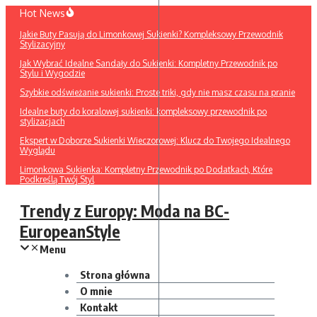
Przejdź
Hot News
do
Jakie Buty Pasują do Limonkowej Sukienki? Kompleksowy Przewodnik
treści
Stylizacyjny
Jak Wybrać Idealne Sandały do Sukienki: Kompletny Przewodnik po
Stylu i Wygodzie
Szybkie odświeżanie sukienki: Proste triki, gdy nie masz czasu na pranie
Idealne buty do koralowej sukienki: kompleksowy przewodnik po
stylizacjach
Ekspert w Doborze Sukienki Wieczorowej: Klucz do Twojego Idealnego
Wyglądu
Limonkowa Sukienka: Kompletny Przewodnik po Dodatkach, Które
Podkreślą Twój Styl
Trendy z Europy: Moda na BC-
EuropeanStyle
Menu
Strona główna
O mnie
Kontakt