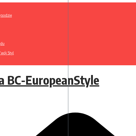
ygodzie
ądu
wój Styl
a BC-EuropeanStyle