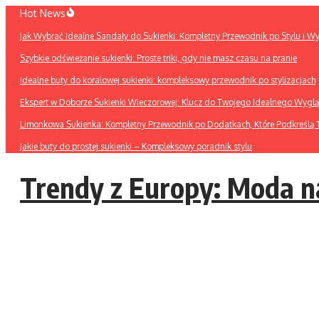
Przejdź
Hot News
do
Jak Wybrać Idealne Sandały do Sukienki: Kompletny Przewodnik po Stylu i W
treści
Szybkie odświeżanie sukienki: Proste triki, gdy nie masz czasu na pranie
Idealne buty do koralowej sukienki: kompleksowy przewodnik po stylizacjach
Ekspert w Doborze Sukienki Wieczorowej: Klucz do Twojego Idealnego Wygl
Limonkowa Sukienka: Kompletny Przewodnik po Dodatkach, Które Podkreślą T
Jakie buty do prostej sukienki – Kompleksowy poradnik stylu
Trendy z Europy: Moda n