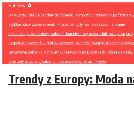
Przejdź
Hot News
do
Jak Wybrać Idealne Sandały do Sukienki: Kompletny Przewodnik po Stylu i W
treści
Szybkie odświeżanie sukienki: Proste triki, gdy nie masz czasu na pranie
Idealne buty do koralowej sukienki: kompleksowy przewodnik po stylizacjach
Ekspert w Doborze Sukienki Wieczorowej: Klucz do Twojego Idealnego Wygl
Limonkowa Sukienka: Kompletny Przewodnik po Dodatkach, Które Podkreślą T
Jakie buty do prostej sukienki – Kompleksowy poradnik stylu
Trendy z Europy: Moda n