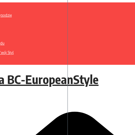
ygodzie
ądu
wój Styl
a BC-EuropeanStyle