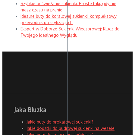
Szybkie odświeżanie sukienki: Proste triki, gdy nie
masz czasu na pranie
Idealne buty do koralowej sukienki: kompleksowy
przewodnik po stylizacjach
Ekspert w Doborze Sukienki Wieczorowej: Klucz do
Twojego Idealnego Wyglądu
Jaka Bluzka
Jakie buty do brokatowej sukienki?
Jakie dodatki do pudrowej sukienki na wesele
Jakie buty do jeansowej spódnicy?