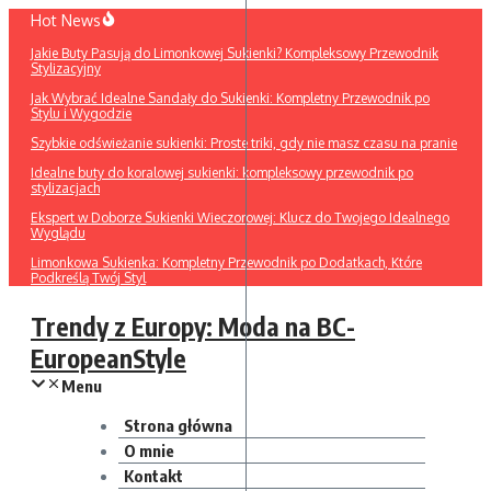
Przejdź
Hot News
do
Jakie Buty Pasują do Limonkowej Sukienki? Kompleksowy Przewodnik
treści
Stylizacyjny
Jak Wybrać Idealne Sandały do Sukienki: Kompletny Przewodnik po
Stylu i Wygodzie
Szybkie odświeżanie sukienki: Proste triki, gdy nie masz czasu na pranie
Idealne buty do koralowej sukienki: kompleksowy przewodnik po
stylizacjach
Ekspert w Doborze Sukienki Wieczorowej: Klucz do Twojego Idealnego
Wyglądu
Limonkowa Sukienka: Kompletny Przewodnik po Dodatkach, Które
Podkreślą Twój Styl
Trendy z Europy: Moda na BC-
EuropeanStyle
Menu
Strona główna
O mnie
Kontakt