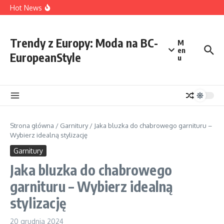
Przejdź do treści
Ekspert w Doborze Sukienki Wieczorowej: Klucz do
Hot News
Twojego Idealnego Wyglądu
Limonkowa Sukienka: Kompletny Przewodnik po
Dodatkach, Które Podkreślą Twój Styl
Jakie buty do prostej sukienki – Kompleksowy poradnik
Trendy z Europy: Moda na BC-
M
stylu
en
EuropeanStyle
u
Strona główna
/
Garnitury
/
Jaka bluzka do chabrowego garnituru –
Wybierz idealną stylizację
Garnitury
Jaka bluzka do chabrowego
garnituru – Wybierz idealną
stylizację
20 grudnia 2024