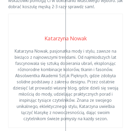
wskazówki pomogą Ci w dokonaniu właściwego wyboru. Jak
dobrać koszulę męską 2-3 razy sprawdz sam!.
Katarzyna Nowak
Katarzyna Nowak, pasjonatka mody i stylu, zawsze na
bieżąco z najnowszymi trendami. Od najmłodszych lat
fascynowała się sztuką dobierania ubrań, eksplorując
różnorodne kombinacje kolorów, tkanin i fasonów.
Absolwentka Akademii Sztuk Pięknych, gdzie zdobyła
solidne podstawy z zakresu designu. Przez ostatnie
dziesięć lat prowadzi własny blog, gdzie dzieli się swoją
miłością do mody, udzielając praktycznych porad i
inspirując tysiące czytelników. Znana ze swojego
unikalnego, eklektycznego stylu, Katarzyna uwielbia
łączyć klasykę z nowoczesnością, dając swoim
czytelnikom świeże pomysły na każdy sezon.