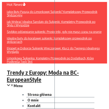
Przejdź
Hot News
do
Jakie Buty Pasują do Limonkowej Sukienki? Kompleksowy Przewodnik
treści
Stylizacyjny
Jak Wybrać Idealne Sandały do Sukienki: Kompletny Przewodnik po
Stylu i Wygodzie
Szybkie odświeżanie sukienki: Proste triki, gdy nie masz czasu na pranie
Idealne buty do koralowej sukienki: kompleksowy przewodnik po
stylizacjach
Ekspert w Doborze Sukienki Wieczorowej: Klucz do Twojego Idealnego
Wyglądu
Limonkowa Sukienka: Kompletny Przewodnik po Dodatkach, Które
Podkreślą Twój Styl
Trendy z Europy: Moda na BC-
EuropeanStyle
Menu
Strona główna
O mnie
Kontakt