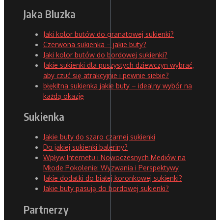
Jaka Bluzka
Jaki kolor butów do granatowej sukienki?
Czerwona sukienka – jakie buty?
Jaki kolor butów do bordowej sukienki?
Jakie sukienki dla puszystych dziewczyn wybrać,
aby czuć się atrakcyjnie i pewnie siebie?
błękitna sukienka jakie buty – idealny wybór na
każdą okazję
Sukienka
Jakie buty do szaro czarnej sukienki
Do jakiej sukienki baleriny?
Wpływ Internetu i Nowoczesnych Mediów na
Młode Pokolenie: Wyzwania i Perspektywy
Jakie dodatki do białej koronkowej sukienki?
Jakie buty pasują do bordowej sukienki?
Partnerzy