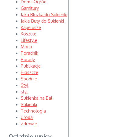
Dom i Ogród
Garnitury
Jaka Bluzka do Sukienki
Jakie Buty do Sukienki
Kapelusze
Koszule
Lifestyle
Moda
Poradnik
Porady
Publikacje
Płaszcze
Spodnie
Styl
styl
Sukienka na Bal
Sukienki
Technologia
Uroda
Zdrowie
Ostatnie wpisy