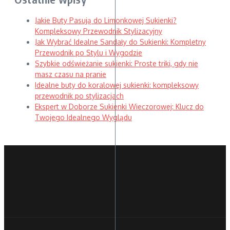
Jakie Buty Pasują do Limonkowej Sukienki?
Kompleksowy Przewodnik Stylizacyjny
Jak Wybrać Idealne Sandały do Sukienki: Kompletny
Przewodnik po Stylu i Wygodzie
Szybkie odświeżanie sukienki: Proste triki, gdy nie
masz czasu na pranie
Idealne buty do koralowej sukienki: kompleksowy
przewodnik po stylizacjach
Ekspert w Doborze Sukienki Wieczorowej: Klucz do
Twojego Idealnego Wyglądu