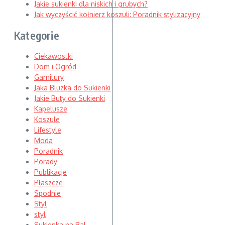
Jakie sukienki dla niskich i grubych?
Jak wyczyścić kołnierz koszuli: Poradnik stylizacyjny
Kategorie
Ciekawostki
Dom i Ogród
Garnitury
Jaka Bluzka do Sukienki
Jakie Buty do Sukienki
Kapelusze
Koszule
Lifestyle
Moda
Poradnik
Porady
Publikacje
Płaszcze
Spodnie
Styl
styl
Sukienka na Bal