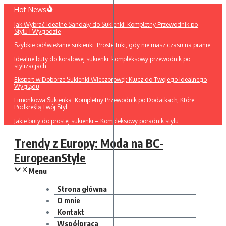
Przejdź
Hot News
do
Jak Wybrać Idealne Sandały do Sukienki: Kompletny Przewodnik po
treści
Stylu i Wygodzie
Szybkie odświeżanie sukienki: Proste triki, gdy nie masz czasu na pranie
Idealne buty do koralowej sukienki: kompleksowy przewodnik po
stylizacjach
Ekspert w Doborze Sukienki Wieczorowej: Klucz do Twojego Idealnego
Wyglądu
Limonkowa Sukienka: Kompletny Przewodnik po Dodatkach, Które
Podkreślą Twój Styl
Jakie buty do prostej sukienki – Kompleksowy poradnik stylu
Trendy z Europy: Moda na BC-
EuropeanStyle
Menu
Strona główna
O mnie
Kontakt
Współpraca