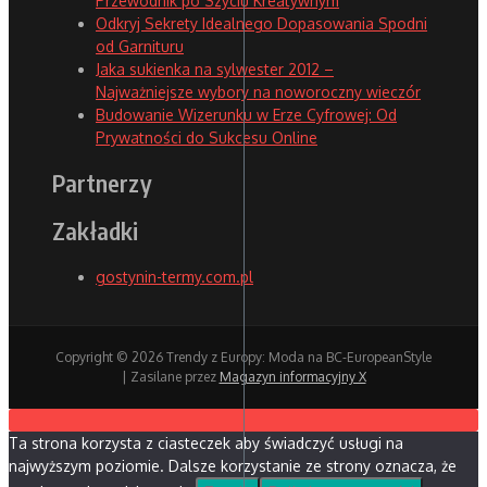
Przewodnik po Szyciu Kreatywnym
Odkryj Sekrety Idealnego Dopasowania Spodni
od Garnituru
Jaka sukienka na sylwester 2012 –
Najważniejsze wybory na noworoczny wieczór
Budowanie Wizerunku w Erze Cyfrowej: Od
Prywatności do Sukcesu Online
Partnerzy
Zakładki
gostynin-termy.com.pl
Copyright © 2026 Trendy z Europy: Moda na BC-EuropeanStyle
| Zasilane przez
Magazyn informacyjny X
Ta strona korzysta z ciasteczek aby świadczyć usługi na
najwyższym poziomie. Dalsze korzystanie ze strony oznacza, że