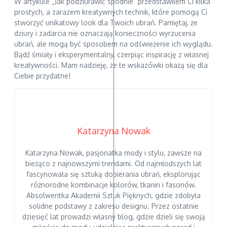
W artykule „Jak podziurawić spodnie” przedstawiłem Ci kilka
prostych, a zarazem kreatywnych technik, które pomogą Ci
stworzyć unikatowy look dla Twoich ubrań. Pamiętaj, że
dziury i zadarcia nie oznaczają konieczności wyrzucenia
ubrań, ale mogą być sposobem na odświeżenie ich wyglądu.
Bądź śmiały i eksperymentalny, czerpiąc inspirację z własnej
kreatywności. Mam nadzieję, że te wskazówki okażą się dla
Ciebie przydatne!
Katarzyna Nowak
Katarzyna Nowak, pasjonatka mody i stylu, zawsze na
bieżąco z najnowszymi trendami. Od najmłodszych lat
fascynowała się sztuką dobierania ubrań, eksplorując
różnorodne kombinacje kolorów, tkanin i fasonów.
Absolwentka Akademii Sztuk Pięknych, gdzie zdobyła
solidne podstawy z zakresu designu. Przez ostatnie
dziesięć lat prowadzi własny blog, gdzie dzieli się swoją