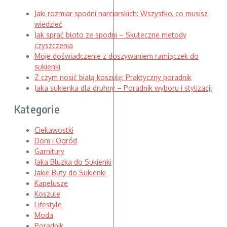
Jaki rozmiar spodni narciarskich: Wszystko, co musisz
wiedzieć
Jak sprać błoto ze spodni – Skuteczne metody
czyszczenia
Moje doświadczenie z doszywaniem ramiączek do
sukienki
Z czym nosić białą koszulę: Praktyczny poradnik
Jaka sukienka dla druhny – Poradnik wyboru i stylizacji
Kategorie
Ciekawostki
Dom i Ogród
Garnitury
Jaka Bluzka do Sukienki
Jakie Buty do Sukienki
Kapelusze
Koszule
Lifestyle
Moda
Poradnik