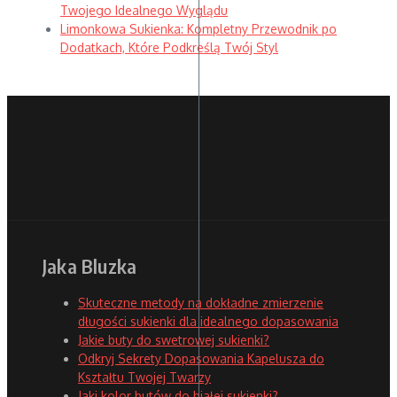
Twojego Idealnego Wyglądu
Limonkowa Sukienka: Kompletny Przewodnik po
Dodatkach, Które Podkreślą Twój Styl
Jaka Bluzka
Skuteczne metody na dokładne zmierzenie
długości sukienki dla idealnego dopasowania
Jakie buty do swetrowej sukienki?
Odkryj Sekrety Dopasowania Kapelusza do
Kształtu Twojej Twarzy
Jaki kolor butów do białej sukienki?