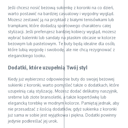
Jeśli chcesz nosić beżową sukienkę z koronki na co dzień,
warto postawić na bardziej casualowy i wygodny wygląd.
Możesz zestawić ją na przykład z białymi tenisówkami lub
trampkami, które dodadzą sportowego charakteru całej
stylizacji. Jeśli preferujesz bardziej kobiecy wygląd, możesz
wybrać balerinki lub sandały na płaskim obcasie w kolorze
beżowym lub pastelowym. Te buty będą idealne dla osób,
które lubią wygodę i swobodę, ale nie chcą rezygnować z
eleganckiego looku.
Dodatki, które uzupełnią Twój styl
Kiedy już wybierzesz odpowiednie buty do swojej beżowej
sukienki z koronki, warto pomyśleć także o dodatkach, które
uzupełnią całą stylizację. Możesz dodać delikatny naszyjnik,
srebrne lub złote bransoletki, a także kopertówkę lub
elegancką torebkę w modnym kolorze. Pamiętaj jednak, aby
nie przesadzać z ilością dodatków, gdyż sukienka z koronki
już sama w sobie jest wyjątkowa i piękna. Dodatki powinny
jedynie podkreślać jej urok.