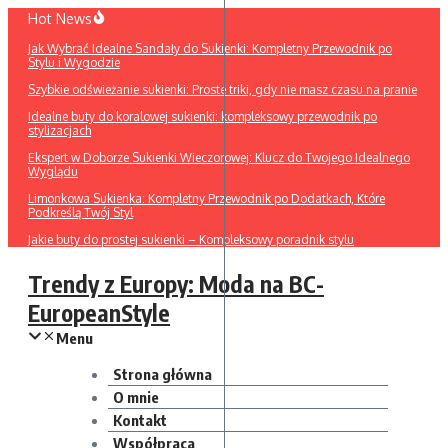
Przejdź
Hot News
do
Jak Wybrać Idealne Sandały do Sukienki: Kompletny Przewodnik po
treści
Stylu i Wygodzie
Szybkie odświeżanie sukienki: Proste triki, gdy nie masz czasu na pranie
Idealne buty do koralowej sukienki: kompleksowy przewodnik po
stylizacjach
Ekspert w Doborze Sukienki Wieczorowej: Klucz do Twojego Idealnego
Wyglądu
Limonkowa Sukienka: Kompletny Przewodnik po Dodatkach, Które
Podkreślą Twój Styl
Jakie buty do prostej sukienki – Kompleksowy poradnik stylu
Trendy z Europy: Moda na BC-
EuropeanStyle
Menu
Strona główna
O mnie
Kontakt
Współpraca